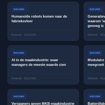
NIEUWS
NIEUWS
Humanoïde robots komen naar de
Generatiev
fabrieksvloer
waarom 'wa
genoeg is
Redactie
·
29 jul 2026
Redactie
·
28 j
NIEUWS
NIEUWS
AI in de maakindustrie: waar
Modulaire
managers de meeste waarde zien
meegroeit 
Redactie
·
28 jul 2026
Redactie
·
28 j
NIEUWS
NIEUWS
Verspaners geven MKB‑maakindustrie
Batterijfa