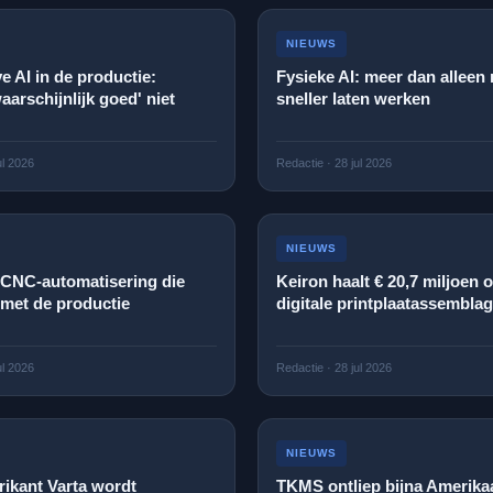
NIEUWS
e AI in de productie:
Fysieke AI: meer dan alleen
arschijnlijk goed' niet
sneller laten werken
ul 2026
Redactie
·
28 jul 2026
NIEUWS
 CNC-automatisering die
Keiron haalt € 20,7 miljoen 
met de productie
digitale printplaatassembla
ul 2026
Redactie
·
28 jul 2026
NIEUWS
brikant Varta wordt
TKMS ontliep bijna Amerika