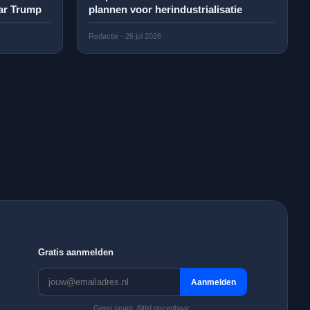
ar Trump
plannen voor herindustrialisatie
Redactie
·
26 jul 2026
Gratis aanmelden
Aanmelden
Geen spam. Altijd opzegbaar.