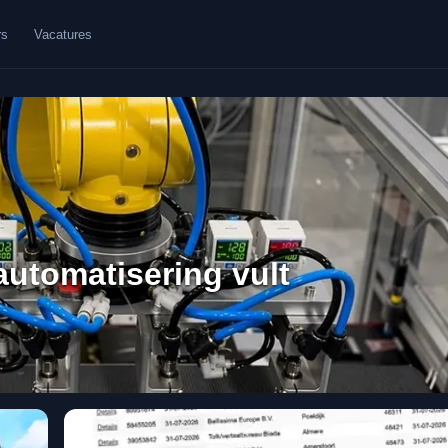
rs
Vacatures
 automatisering vult