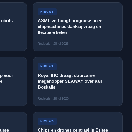
NIEUWS
 robots
ASML verhoogt prognose: meer
chipmachines dankzij vraag en
flexibele keten
Redactie
·
28 jul 2026
NIEUWS
op voor
Royal IHC draagt duurzame
ge
megahopper SEAWAY over aan
Boskalis
Redactie
·
28 jul 2026
NIEUWS
anse
Chips en drones centraal in Britse