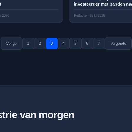
t
investeerder met banden na
ul 2026
Redactie
·
26 jul 2026
Vorige
1
2
3
4
5
6
7
Volgende
ustrie van morgen