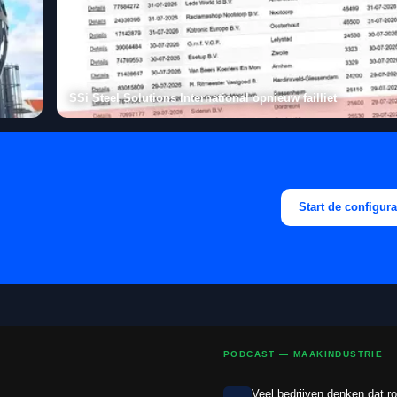
SSi Steel Solutions International opnieuw failliet
Start de configura
PODCAST — MAAKINDUSTRIE
Veel bedrijven denken dat ro