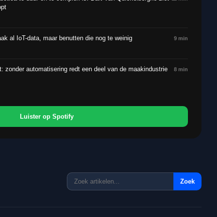
opt
 al IoT-data, maar benutten die nog te weinig
9
min
 zonder automatisering redt een deel van de maakindustrie
8
min
Luister op Spotify
Zoek