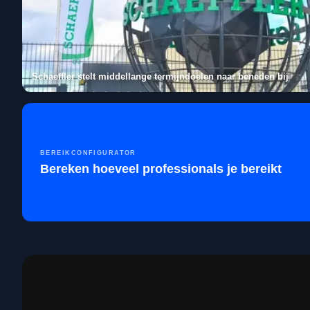
Schaeffler stelt middellange termijndoelen naar beneden bij
BEREIKCONFIGURATOR
Bereken hoeveel professionals je bereikt