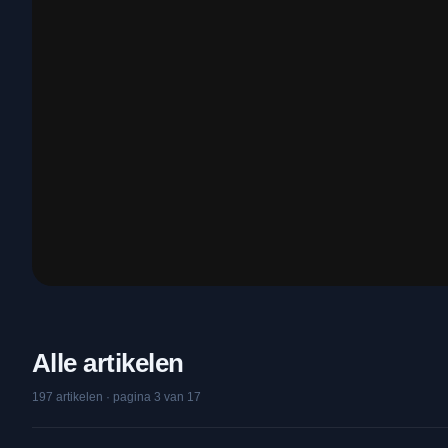
Alle artikelen
197
artikelen
·
pagina 3 van 17