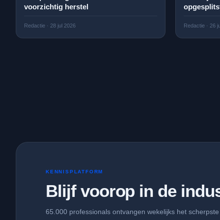
voorzichtig herstel
opgesplits
Redactie
·
28 jul 2026
Redactie
·
26 j
KENNISPLATFORM
Blijf voorop in de ind
65.000 professionals ontvangen wekelijks het scherpste