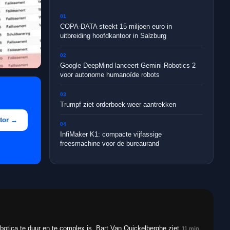
0
1
COPA-DATA steekt 15 miljoen euro in
uitbreiding hoofdkantoor in Salzburg
0
2
Google DeepMind lanceert Gemini Robotics 2
voor autonome humanoïde robots
0
3
Trumpf ziet orderboek weer aantrekken
tor
→
0
4
InfiMaker K1: compacte vijfassige
freesmachine voor de bureaurand
botica te duur en te complex is. Bart Van Quickelberghe ziet
11
min