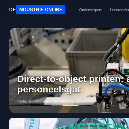
DE
INDUSTRIE
.ONLINE
Onderwerpen
Leverancie
▾
Direct-to-object printen:
personeelsgat
Redactie
·
3 aug 2026
·
⏱
3
min