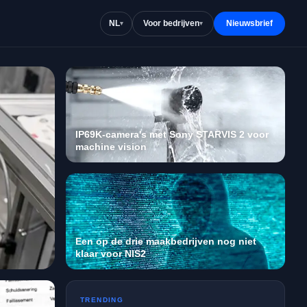
NL
Voor bedrijven
Nieuwsbrief
▾
▾
IP69K-camera's met Sony STARVIS 2 voor
machine vision
Een op de drie maakbedrijven nog niet
klaar voor NIS2
TRENDING