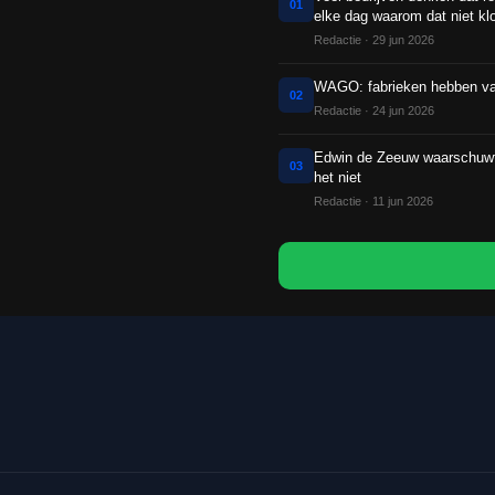
01
elke dag waarom dat niet kl
Redactie
·
29 jun 2026
WAGO: fabrieken hebben vaak
02
Redactie
·
24 jun 2026
Edwin de Zeeuw waarschuwt:
03
het niet
Redactie
·
11 jun 2026