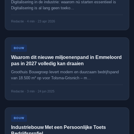
Digitalisering in de industrie: waarom nú starten essentieel is
Digitalisering is al lang geen toeko
…
Redactie
·
4
min ·
23 apr 2026
BOUW
Waarom dit nieuwe miljoenenpand in Emmeloord
pas in 2027 volledig kan draaien
Groothuis Bouwgroep levert modern en duurzaam bedrijfspand
van 18.500 m² op voor Tolsma-Grisnich – m
…
Redactie
·
3
min ·
24 jun 2025
BOUW
Industriebouw Met een Persoonlijke Toets
Bedrijfsprofiel