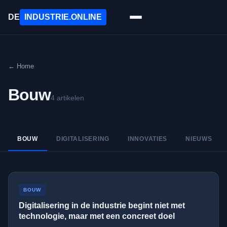
DE
INDUSTRIE
.ONLINE
←
Home
Bouw
4
artikelen
BOUW
DIGITALISERING
INNOVATIES
NIEUWS
BOUW
Digitalisering in de industrie begint niet met
technologie, maar met een concreet doel