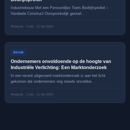
Industriebouw Met een Persoonlijke Toets Bedrijfsprofiel –
Vandaele Construct Oorspronkelijk gestart
…
Redactie
·
2
min ·
21 feb 2024
BOUW
Ondernemers onvoldoende op de hoogte van
Industriële Verlichting: Een Marktonderzoek
In een recent uitgevoerd marktonderzoek is aan het licht
gekomen dat ondernemers nog steeds onvoldoe
…
Redactie
·
2
min ·
21 feb 2024