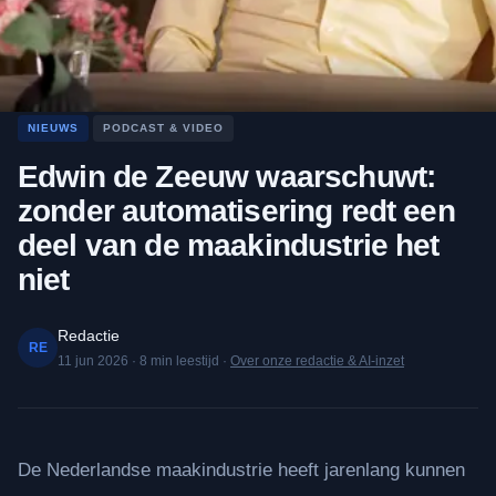
NIEUWS
PODCAST & VIDEO
Edwin de Zeeuw waarschuwt:
zonder automatisering redt een
deel van de maakindustrie het
niet
Redactie
RE
11 jun 2026
·
8
min leestijd
·
Over onze redactie & AI-inzet
De Nederlandse maakindustrie heeft jarenlang kunnen